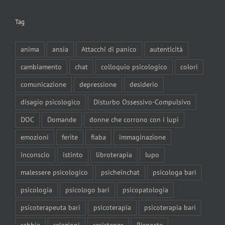
Tag
anima
ansia
Attacchi di panico
autenticità
cambiamento
chat
colloquio psicologico
colori
comunicazione
depressione
desiderio
disagio psicologico
Disturbo Ossessivo-Compulsivo
DOC
Domande
donne che corrono con i lupi
emozioni
ferite
fiaba
immaginazione
inconscio
istinto
libroterapia
lupo
malessere psicologico
psicheinchat
psicologa bari
psicologia
psicologo bari
psicopatologia
psicoterapeuta bari
psicoterapia
psicoterapia bari
rabbia
relazioni
resistenze
Risposte