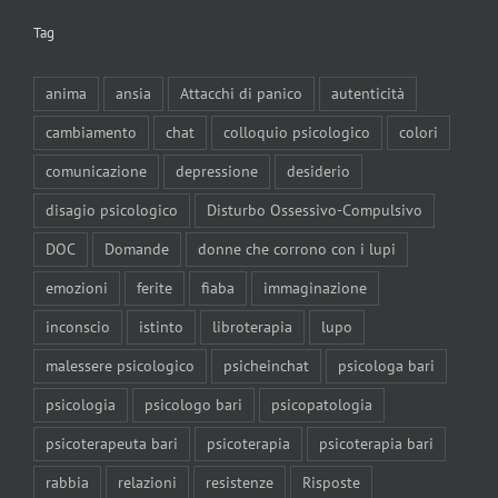
Tag
anima
ansia
Attacchi di panico
autenticità
cambiamento
chat
colloquio psicologico
colori
comunicazione
depressione
desiderio
disagio psicologico
Disturbo Ossessivo-Compulsivo
DOC
Domande
donne che corrono con i lupi
emozioni
ferite
fiaba
immaginazione
inconscio
istinto
libroterapia
lupo
malessere psicologico
psicheinchat
psicologa bari
psicologia
psicologo bari
psicopatologia
psicoterapeuta bari
psicoterapia
psicoterapia bari
rabbia
relazioni
resistenze
Risposte