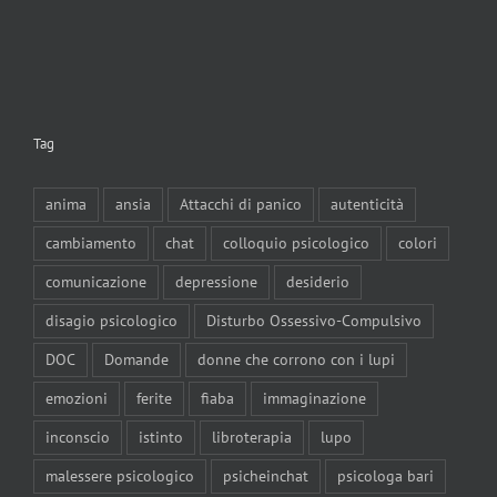
Tag
anima
ansia
Attacchi di panico
autenticità
cambiamento
chat
colloquio psicologico
colori
comunicazione
depressione
desiderio
disagio psicologico
Disturbo Ossessivo-Compulsivo
DOC
Domande
donne che corrono con i lupi
emozioni
ferite
fiaba
immaginazione
inconscio
istinto
libroterapia
lupo
malessere psicologico
psicheinchat
psicologa bari