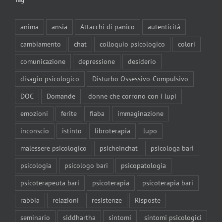
anima
ansia
Attacchi di panico
autenticità
cambiamento
chat
colloquio psicologico
colori
comunicazione
depressione
desiderio
disagio psicologico
Disturbo Ossessivo-Compulsivo
DOC
Domande
donne che corrono con i lupi
emozioni
ferite
fiaba
immaginazione
inconscio
istinto
libroterapia
lupo
malessere psicologico
psicheinchat
psicologa bari
psicologia
psicologo bari
psicopatologia
psicoterapeuta bari
psicoterapia
psicoterapia bari
rabbia
relazioni
resistenze
Risposte
seminario
siddhartha
sintomi
sintomi psicologici