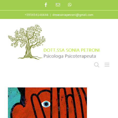
Salta
Facebook
Email
WhatsApp
al
contenuto
+393454146646
|
drssasoniapetroni@gmail.com