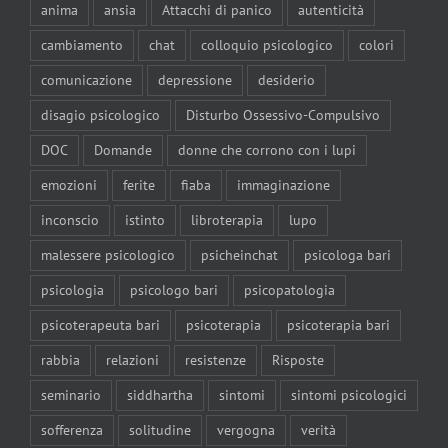
anima
ansia
Attacchi di panico
autenticità
cambiamento
chat
colloquio psicologico
colori
comunicazione
depressione
desiderio
disagio psicologico
Disturbo Ossessivo-Compulsivo
DOC
Domande
donne che corrono con i lupi
emozioni
ferite
fiaba
immaginazione
inconscio
istinto
libroterapia
lupo
malessere psicologico
psicheinchat
psicologa bari
psicologia
psicologo bari
psicopatologia
psicoterapeuta bari
psicoterapia
psicoterapia bari
rabbia
relazioni
resistenze
Risposte
seminario
siddhartha
sintomi
sintomi psicologici
sofferenza
solitudine
vergogna
verità