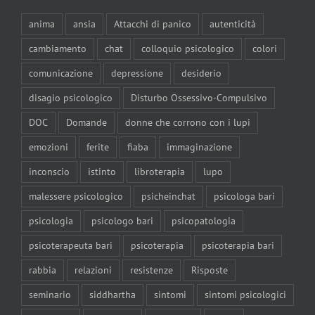
anima
ansia
Attacchi di panico
autenticità
cambiamento
chat
colloquio psicologico
colori
comunicazione
depressione
desiderio
disagio psicologico
Disturbo Ossessivo-Compulsivo
DOC
Domande
donne che corrono con i lupi
emozioni
ferite
fiaba
immaginazione
inconscio
istinto
libroterapia
lupo
malessere psicologico
psicheinchat
psicologa bari
psicologia
psicologo bari
psicopatologia
psicoterapeuta bari
psicoterapia
psicoterapia bari
rabbia
relazioni
resistenze
Risposte
seminario
siddhartha
sintomi
sintomi psicologici