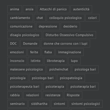
anima
ansia
Attacchi di panico
autenticità
cambiamento
chat
colloquio psicologico
colori
comunicazione
depressione
desiderio
disagio psicologico
Disturbo Ossessivo-Compulsivo
DOC
Domande
donne che corrono con i lupi
emozioni
ferite
fiaba
immaginazione
inconscio
istinto
libroterapia
lupo
malessere psicologico
psicheinchat
psicologa bari
psicologia
psicologo bari
psicopatologia
psicoterapeuta bari
psicoterapia
psicoterapia bari
rabbia
relazioni
resistenze
Risposte
seminario
siddhartha
sintomi
sintomi psicologici