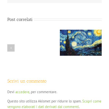
Post correlati
Il colloquio psicologico:
Sintomi psicologici: che
Psicoterapia
non una semplice
fare?
dell’
chiacchierata
obesità:
cenni
Scrivi un commento
Devi
accedere
, per commentare.
Questo sito utilizza Akismet per ridurre lo spam.
Scopri come
vengono elaborati i dati derivati dai commenti
.