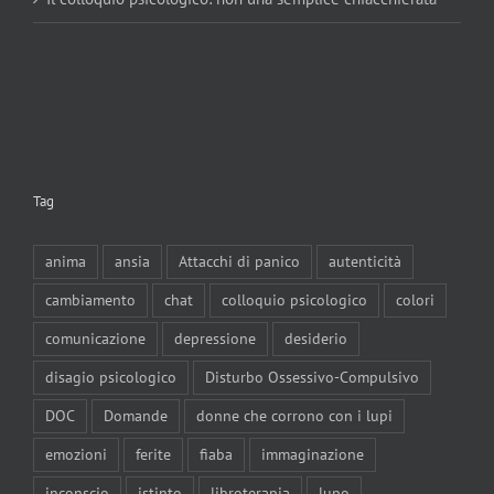
Tag
anima
ansia
Attacchi di panico
autenticità
cambiamento
chat
colloquio psicologico
colori
comunicazione
depressione
desiderio
disagio psicologico
Disturbo Ossessivo-Compulsivo
DOC
Domande
donne che corrono con i lupi
emozioni
ferite
fiaba
immaginazione
inconscio
istinto
libroterapia
lupo